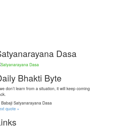
Satyanarayana Dasa
aily Bhakti Byte
 we don’t learn from a situation, it will keep coming
ck.
—
Babaji Satyanarayana Dasa
xt quote »
Links