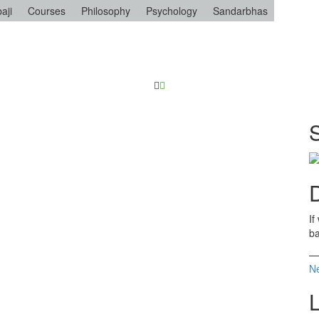
aji
Courses
Philosophy
Psychology
Sandarbhas
D
If
ba
Ne