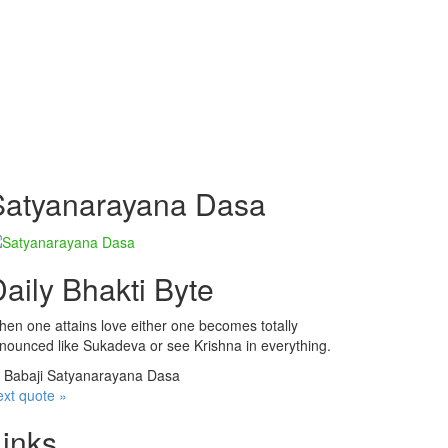
Satyanarayana Dasa
aily Bhakti Byte
en one attains love either one becomes totally
nounced like Sukadeva or see Krishna in everything.
—
Babaji Satyanarayana Dasa
xt quote »
Links