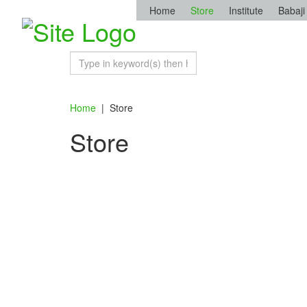
Home
Store
Institute
Babaji
Home
|
Store
Store