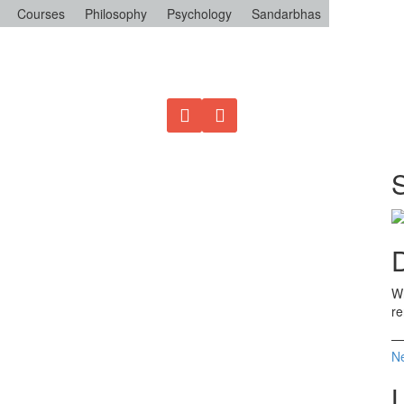
Courses
Philosophy
Psychology
Sandarbhas
D
Wh
re
Ne